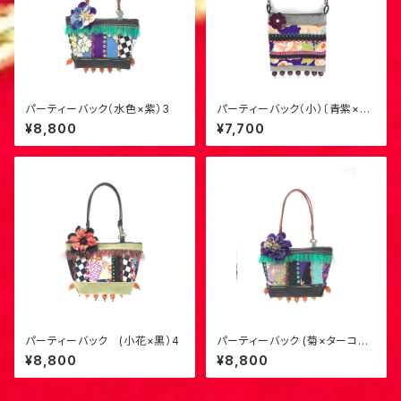
パーティーバック（水色×紫）3
パーティーバック（小）〔青紫×芍
薬〕S-4
¥8,800
¥7,700
パーティーバック (小花×黒）4
パーティーバック (菊×ターコイ
ズ）5
¥8,800
¥8,800