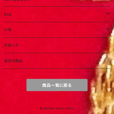
Bag
ポーチ
小物
お洒落バック
アクセサリー
可愛い子
お出かけバック
ヘアアイテム
過去の商品
商品一覧に戻る
© atelier chiku chiku