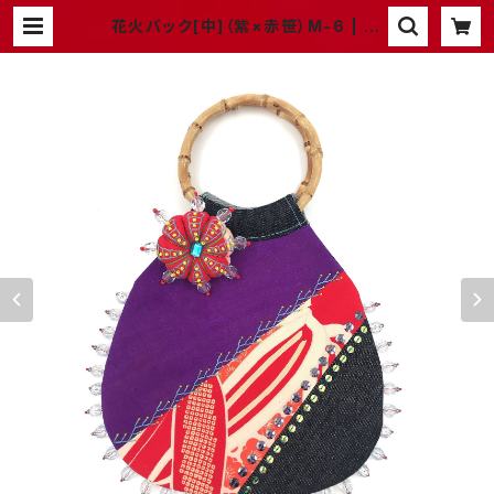
花火バック[中]（紫×赤笹）M-6 | at
elier chiku chiku