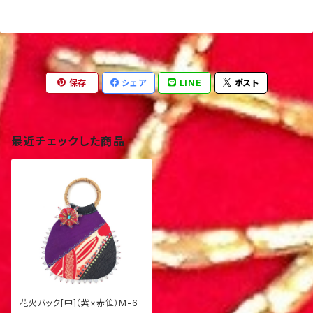
保存
シェア
LINE
ポスト
最近チェックした商品
花火バック[中]（紫×赤笹）M-6