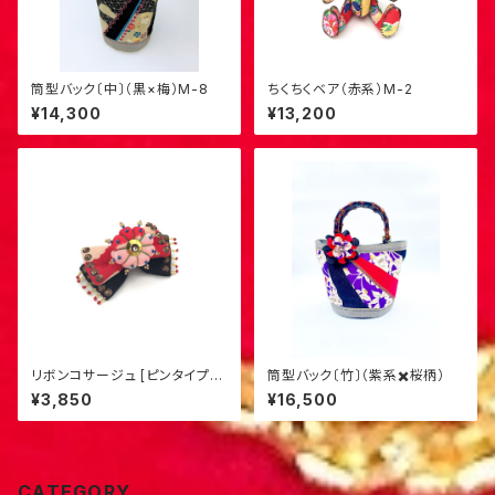
筒型バック〔中〕（黒×梅）M-8
ちくちくベア（赤系）M-2
¥14,300
¥13,200
リボンコサージュ [ピンタイプ・
筒型バック〔竹〕（紫系✖️桜柄）
小] （赤×黒）S-1
¥3,850
¥16,500
CATEGORY