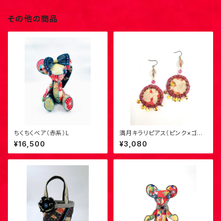
その他の商品
ちくちくベア（赤系）L
満月キラリピアス（ピンク×ゴー
ルド）1
¥16,500
¥3,080