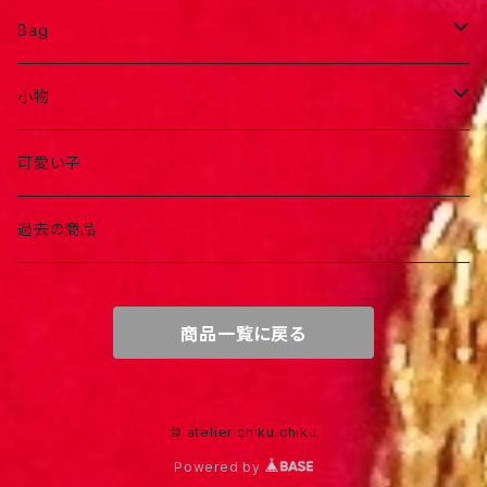
Bag
ポーチ
小物
お洒落バック
アクセサリー
可愛い子
お出かけバック
ヘアアイテム
過去の商品
商品一覧に戻る
© atelier chiku chiku
Powered by