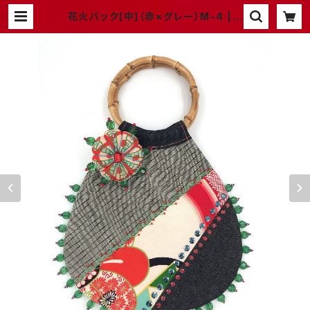
花火バック[中]（赤×グレー）M-4 | a
telier chiku chiku