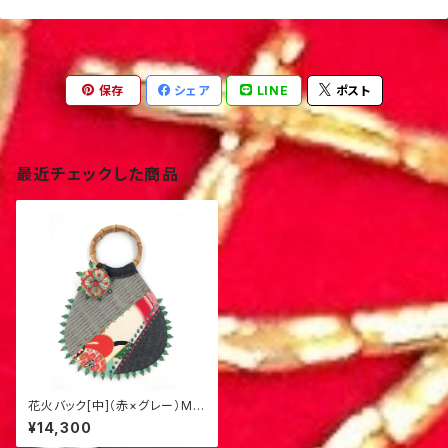
保存
シェア
LINE
ポスト
最近チェックした商品
花火バック[中]（赤×グレー）M-
4
¥14,300