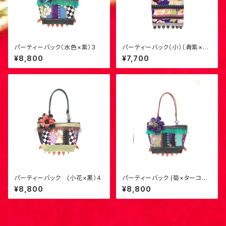
パーティーバック（水色×紫）3
パーティーバック（小）〔青紫×芍
薬〕S-4
¥8,800
¥7,700
パーティーバック (小花×黒）4
パーティーバック (菊×ターコイ
ズ）5
¥8,800
¥8,800