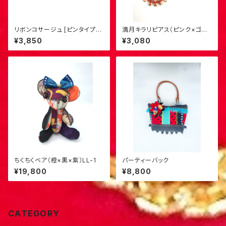
リボンコサージュ [ピンタイプ・
満月キラリピアス（ピンク×ゴー
小]（ベージュ×茶）S-2
ルド）6
¥3,850
¥3,080
ちくちくベア（橙×黒×紫）LL-1
パーティーバック
¥19,800
¥8,800
CATEGORY