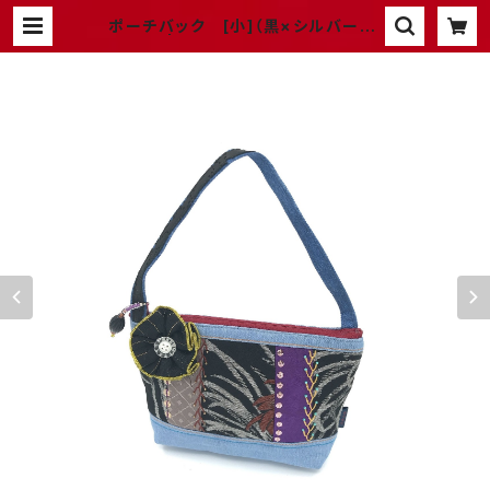
ポーチバック [小]（黒×シルバー）S
−１ | atelier chiku chiku