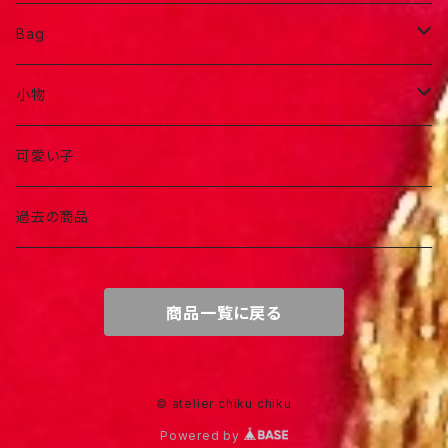
Bag
ポーチ
小物
お洒落バック
アクセサリー
可愛い子
お出かけバック
ヘアアイテム
過去の商品
商品一覧に戻る
© atelier chiku chiku
Powered by