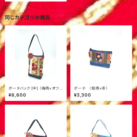
同じカテゴリの商品
ポーチバック [中] （梅柄×オフ
ポーチ （菊柄×茶）
白）M-2
¥6,600
¥3,300