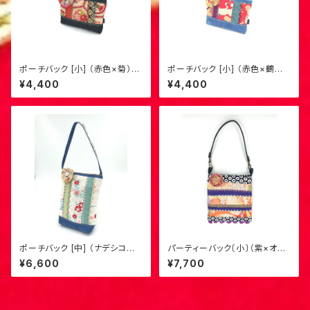
ポーチバック [小] （赤色×菊）S-
ポーチバック [小] （赤色×鶴柄）
2
S-3
¥4,400
¥4,400
ポーチバック [中] （ナデシコ柄×
パーティーバック〔小〕（紫×オレ
薄水色）M-1
ンジ花柄〕S-6
¥6,600
¥7,700