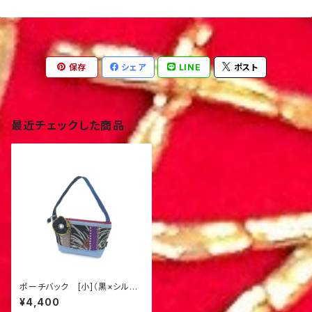
保存
シェア
LINE
ポスト
最近チェックした商品
ポーチバック [小]（黒×シルバ
ー）S−１
¥4,400