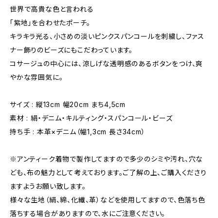
世界で高貴な色と言われる
「紫地」を合わせたポーチ。
キラキラ光る、小さめの淡いピンクスパンコールを刺繍し、ファス
ナー飾りのビーズにもこだわっています。
コサージュの中心には、涼しげな透明感のあるボタンをつけ、爽
やかな雰囲気に。
サイズ : 縦13cm 幅20cm まち4,5cm
素材 : 絹・デニム・キルティング・スパンコール・ビーズ
持ち手 : 本革×デニム（幅1,3cm 長さ34cm）
※アンティーク着物で製作してますので多少のシミや汚れ、穴な
ども、布の魅力として考えております。ご了解の上、ご購入くださり
ますようお願い致します。
様々な生地（絹、綿、化繊、革）などを使用してますので、色落ち色
落ちする場合がありますので、水にご注意ください。