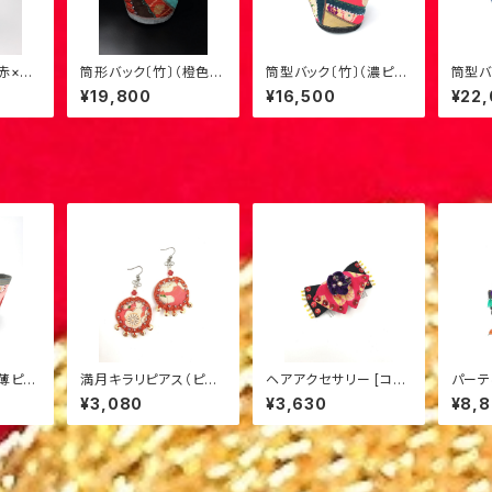
赤×水
筒形バック〔竹〕（橙色×
筒型バック〔竹〕（濃ピン
筒型バ
茶）8
ク×山吹）1
色）L-
¥19,800
¥16,500
¥22
（薄ピン
満月キラリピアス（ピン
ヘアアクセサリー [コー
パーテ
ク×ゴールド）6
ムタイプ・中]（ピンク×
×紫）3
¥3,080
¥3,630
¥8,
黄色）M-1