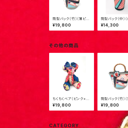
筒型バック〔竹〕（薄ピン
筒型バック〔中〕（
ク×菊）3
色）M-1
¥19,800
¥14,300
その他の商品
ちくちくベア（ピンク×
筒型バック〔竹〕
青）LL-2
ク×菊）3
¥19,800
¥19,800
CATEGORY