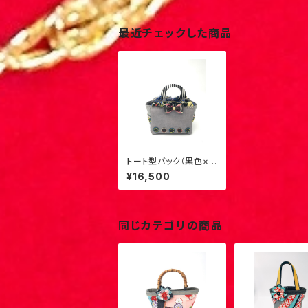
最近チェックした商品
トート型バック（黒色×梅
柄フリル）4
¥16,500
同じカテゴリの商品