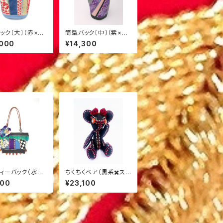
ック〔大〕（赤×水
筒型バック〔中〕（紫×薄
2
桃）M-2
,000
¥14,300
ィーバック（水色
ちくちくベア（黒系✖️スパ
ンコール）L-２
800
¥23,100