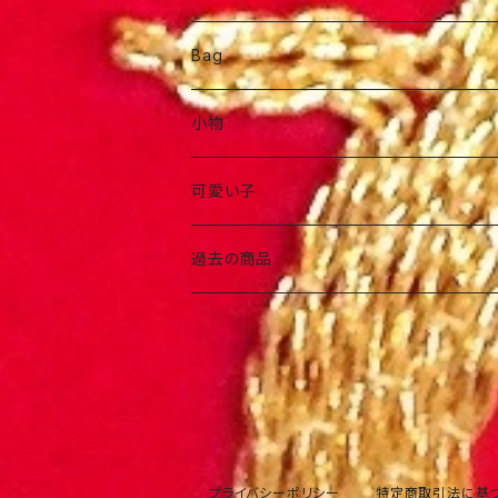
Bag
ポーチ
小物
お洒落バック
アクセサリー
可愛い子
お出かけバック
ヘアアイテム
過去の商品
プライバシーポリシー
特定商取引法に基