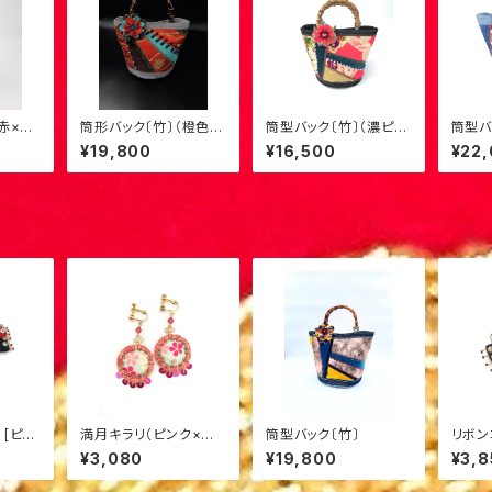
赤×水
筒形バック〔竹〕（橙色×
筒型バック〔竹〕（濃ピン
筒型バ
茶）8
ク×山吹）1
色）L-
¥19,800
¥16,500
¥22
ン
満月キラリ（ピンク×赤
筒型バック〔竹〕
リボンコ
黒）S-
ピンク）2
タイプ
¥3,080
¥19,800
¥3,8
茶）S-