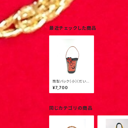
最近チェックした商品
筒型バック〔小〕（だいだ
い×花）S-3
¥7,700
同じカテゴリの商品