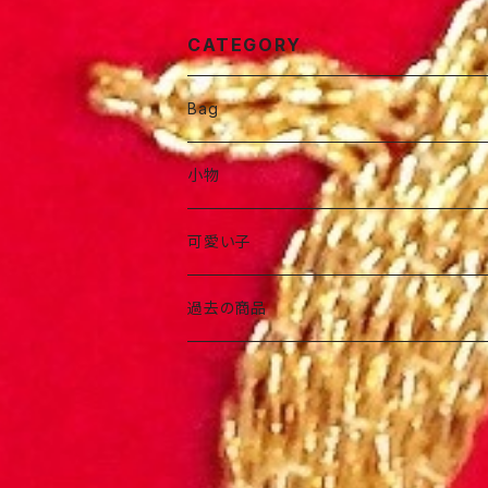
CATEGORY
Bag
ポーチ
小物
お洒落バック
アクセサリー
可愛い子
お出かけバック
ヘアアイテム
過去の商品