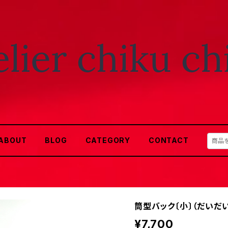
ABOUT
BLOG
CATEGORY
CONTACT
筒型バック〔小〕（だいだい
¥7,700