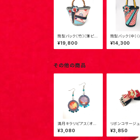
筒型バック〔竹〕（薄ピン
筒型バック〔中〕（
ク×菊）3
色）M-1
¥19,800
¥14,300
その他の商品
満月キラリピアス（オレ
リボンコサージュ [ピ
ンジ×水色）3
タイプ・小] （赤×
¥3,080
¥3,850
3