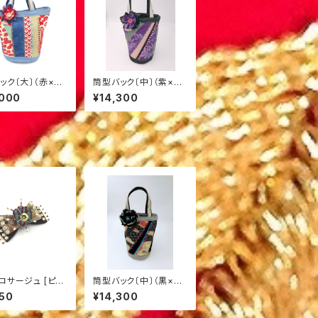
ック〔大〕（赤×水
筒型バック〔中〕（紫×薄
2
桃）M-2
,000
¥14,300
サージュ [ピン
筒型バック〔中〕（黒×
・小]（ベージュ×
梅）M-8
50
¥14,300
2